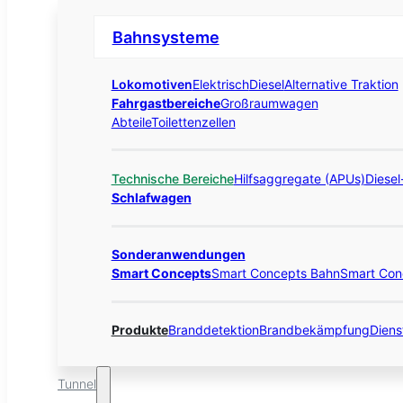
Bahnsysteme
Lokomotiven
Elektrisch
Diesel
Alternative Traktion
Fahrgastbereiche
Großraumwagen
Abteile
Toilettenzellen
Technische Bereiche
Hilfsaggregate (APUs)
Diese
Schlafwagen
Sonderanwendungen
Smart Concepts
Smart Concepts Bahn
Smart Con
Produkte
Branddetektion
Brandbekämpfung
Diens
Tunnel