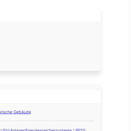
orische Gebäude
 USV-Anlagen
Energiespeichersysteme / BESS