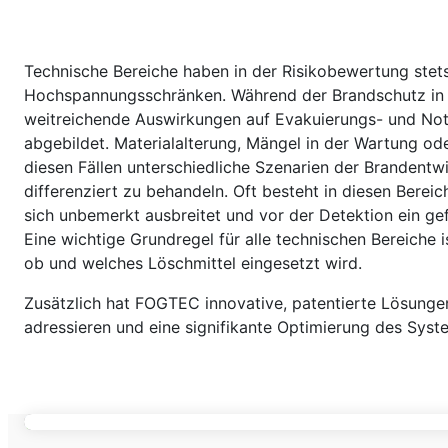
Technische Bereiche haben in der Risikobewertung stet
Hochspannungsschränken. Während der Brandschutz in F
weitreichende Auswirkungen auf Evakuierungs- und Notfal
abgebildet. Materialalterung, Mängel in der Wartung ode
diesen Fällen unterschiedliche Szenarien der Brandent
differenziert zu behandeln. Oft besteht in diesen Berei
sich unbemerkt ausbreitet und vor der Detektion ein ge
Eine wichtige Grundregel für alle technischen Bereich
ob und welches Löschmittel eingesetzt wird.
Zusätzlich hat FOGTEC innovative, patentierte Lösungen
adressieren und eine signifikante Optimierung des Sys
HILFSAGGREGATE (APUS)
Nachhaltige Lösungen für nachhaltige Mobilität
ELEKTRISCHE AUSRÜSTU
Nachhaltige Lösungen für nachhaltige Mobilität