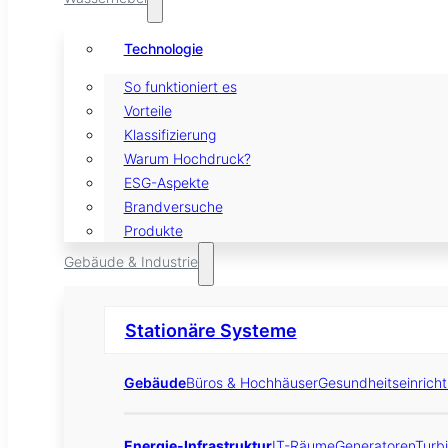
Technologie
So funktioniert es
Vorteile
Klassifizierung
Warum Hochdruck?
ESG-Aspekte
Brandversuche
Produkte
Gebäude & Industrie
Stationäre Systeme
Gebäude
Büros & Hochhäuser
Gesundheitseinrich
Energie-Infrastruktur
IT-Räume
Generatoren
Turb