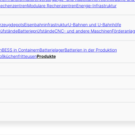
Rechenzentren
Modulare Rechenzentren
Energie-Infrastruktur
rzeugdepots
Eisenbahninfrastruktur
U-Bahnen und U-Bahnhöfe
üfstände
Batterieprüfstände
CNC- und andere Maschinen
Förderanla
n
BESS in Containern
Batterielager
Batterien in der Produktion
oßküchenfritteusen
Produkte