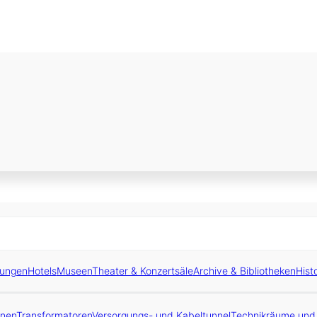
tungen
Hotels
Museen
Theater & Konzertsäle
Archive & Bibliotheken
Hist
inen
Transformatoren
Versorgungs- und Kabeltunnel
Technikräume und