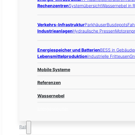
Rechenzentren
Systemübersicht
Wassernebel in 
Verkehrs-Infrastruktur
Parkhäuser
Busdepots
Fah
Industrieanlagen
Hydraulische Pressen
Motorenpr
Energiespeicher und Batterien
BESS in Gebäude
Lebensmittelproduktion
Industrielle Fritteusen
Gr
Mobile Systeme
Referenzen
Wassernebel
Energiespeicher
Rail