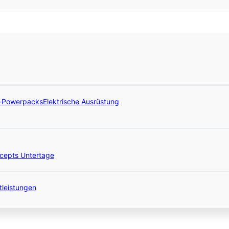
l-Powerpacks
Elektrische Ausrüstung
cepts Untertage
tleistungen