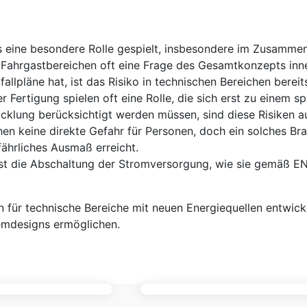
s eine besondere Rolle gespielt, insbesondere im Zusamme
ahrgastbereichen oft eine Frage des Gesamtkonzepts inner
lpläne hat, ist das Risiko in technischen Bereichen bereit
r Fertigung spielen oft eine Rolle, die sich erst zu einem
wicklung berücksichtigt werden müssen, sind diese Risiken
chen keine direkte Gefahr für Personen, doch ein solches Br
fährliches Ausmaß erreicht.
e ist die Abschaltung der Stromversorgung, wie sie gemäß 
 für technische Bereiche mit neuen Energiequellen entwicke
temdesigns ermöglichen.
DIESEL-POWE
Nachhaltige Lösungen für 
NG