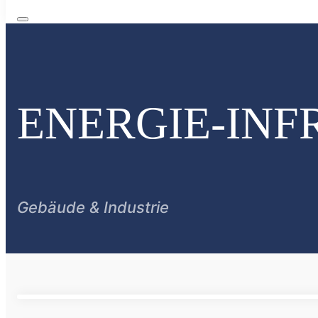
ENERGIE-IN
Gebäude & Industrie
IT-RÄUME
Effektiver Brandschutz für Serverräume
TRANSFORMATOREN
Brandschutz für Transformatoren
GENERATOREN
Brandschutz für Generatoren