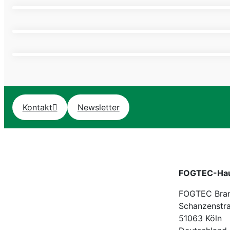
VERSORGUNGS- UND KAB
Brandschutz in Kabeltunneln
Kontakt
Newsletter
FOGTEC-Hau
FOGTEC Bra
Schanzenstr
51063 Köln