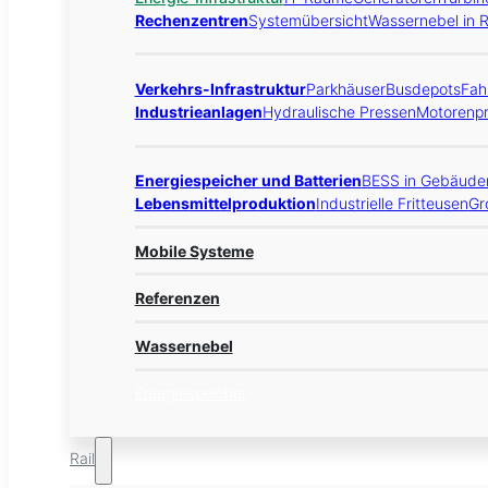
Rechenzentren
Systemübersicht
Wassernebel in 
Verkehrs-Infrastruktur
Parkhäuser
Busdepots
Fah
Industrieanlagen
Hydraulische Pressen
Motorenpr
Energiespeicher und Batterien
BESS in Gebäude
Lebensmittelproduktion
Industrielle Fritteusen
Gr
Mobile Systeme
Referenzen
Wassernebel
Energiespeicher
Rail