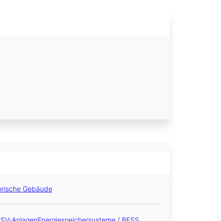
orische Gebäude
USV-Anlagen
Energiespeichersysteme / BESS