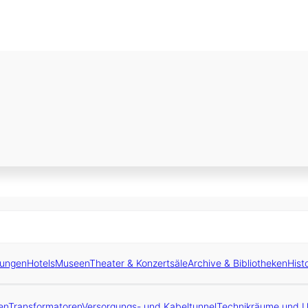
tungen
Hotels
Museen
Theater & Konzertsäle
Archive & Bibliotheken
Hist
en
Transformatoren
Versorgungs- und Kabeltunnel
Technikräume und 