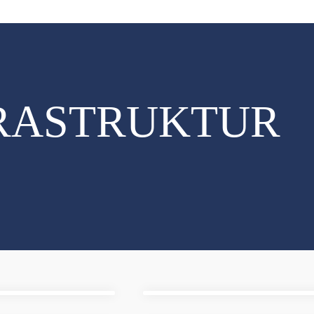
FRASTRUKTUR
TECHNIKRÄUM
Effektiver Brandschutz f
ENERGIESPEIC
Schutz von Batterie-Ener
TURBINEN
Brandschutz für Turbinen